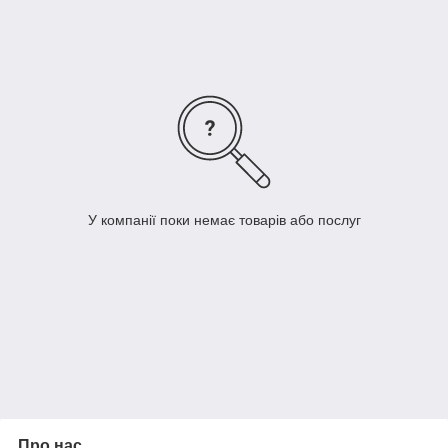
Через деякий час свічники стали виготовляти з різних
матеріалів: скла, фарфору, кераміки.
З приходом електрики в наше життя свічки і свічники стали
елементом декору і просто прикрасою наших домівок. Хоча
не будемо забувати про цілющій дії палаючої свічки на
організм людини. Полум'я свічки розслабляє, знімає стрес і
втому, очищає нашу енергетику після важкого робочого дня.
Палаючі свічки привносять затишок і романтику кожної оселі,
наповнюючи його енергією. Саме свічник може зробити з
простої свічки справжню "перлину" вашого інтер'єру.
У компанії поки немає товарів або послуг
Про нас