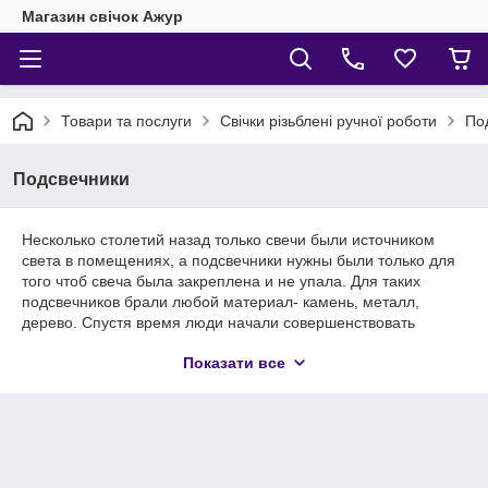
Магазин свічок Ажур
Товари та послуги
Свічки різьблені ручної роботи
По
Подсвечники
Несколько столетий назад только свечи были источником
света в помещениях, а подсвечники нужны были только для
того чтоб свеча была закреплена и не упала. Для таких
подсвечников брали любой материал- камень, металл,
дерево. Спустя время люди начали совершенствовать
подсвечники, превращая их в настоящее произведение
Показати все
искусства.
В
XVIII
столетии подсвечники и канделябры начали
изготовлять из простых и драгоценных металлов,
придавая им изящные формы цветов и растений.
Такие подсвечники могли себе позволить только
вельможи и особы королевских кровей.