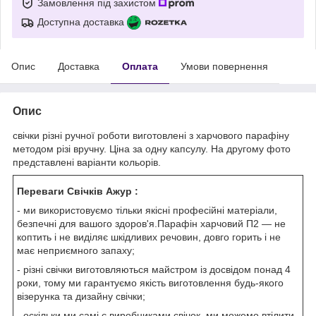
Замовлення під захистом
Доступна доставка
Опис
Доставка
Оплата
Умови повернення
Опис
свічки різні ручної роботи виготовлені з харчового парафіну
методом різі вручну. Ціна за одну капсулу. На другому фото
представлені варіанти кольорів.
Переваги Свічків Ажур :
- ми використовуємо тільки якісні професійні матеріали,
безпечні для вашого здоров'я.Парафін харчовий П2 — не
коптить і не виділяє шкідливих речовин, довго горить і не
має неприємного запаху;
- різні свічки виготовляються майстром із досвідом понад 4
роки, тому ми гарантуємо якість виготовлення будь-якого
візерунка та дизайну свічки;
- оскільки ми самі є виробниками свічок, ми можемо втілити