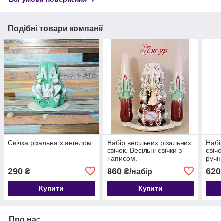
Подібні товари компанії
Свічка різальна з ангелом
Набір весільних різальних
Набі
свічок. Весільні свічки з
свічо
написом.
ручн
290
860
620
₴
₴/набір
Купити
Купити
Про нас