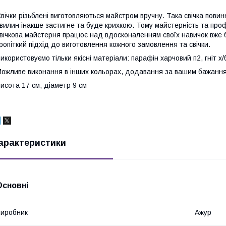
вічки різьблені виготовляються майстром вручну. Така свічка повин
вилин інакше застигне та буде крихкою. Тому майстерність та проф
вічкова майстерня працює над вдосконаленням своїх навичок вже б
ропіткий підхід до виготовлення кожного замовлення та свічки.
икористовуємо тільки якісні матеріали: парафін харчовий п2, гніт х/
ожливе виконання в інших кольорах, додавання за вашим бажанням 
исота 17 см, діаметр 9 см
арактеристики
Основні
иробник
Ажур