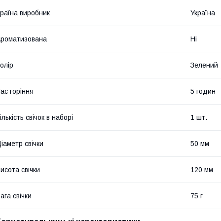
раїна виробник
Україна
роматизована
Ні
олір
Зелений
ас горіння
5 годин
ількість свічок в наборі
1 шт.
іаметр свічки
50 мм
исота свічки
120 мм
ага свічки
75 г