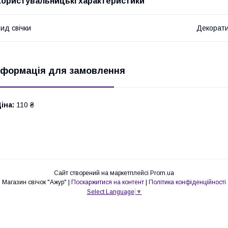
Користувальницькі характеристики
ид свічки
Декорат
нформація для замовлення
іна:
110 ₴
Сайт створений на маркетплейсі
Prom.ua
Магазин свічок "Ажур" |
Поскаржитися на контент
|
Політика конфіденційності
Select Language
▼