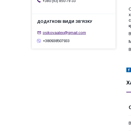
+380 (93) 850-79-33
С
х
с
к
osikovaalex@gmail.com
В
+380938507933
М
В
Х
В