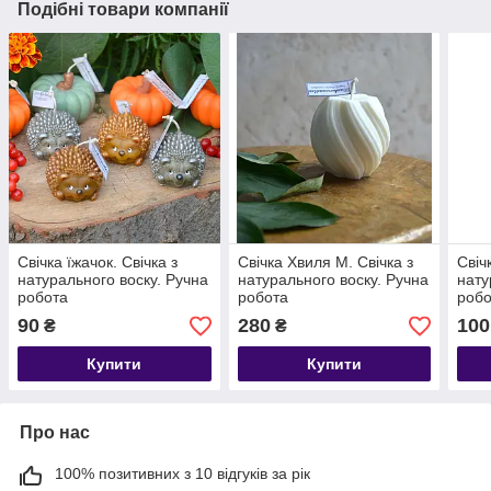
Подібні товари компанії
Свічка їжачок. Свічка з
Свічка Хвиля М. Свічка з
Свіч
натурального воску. Ручна
натурального воску. Ручна
нату
робота
робота
робо
90
280
100
₴
₴
Купити
Купити
Про нас
100% позитивних з 10 відгуків за рік