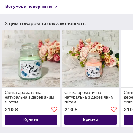
Всі умови повернення
З цим товаром також замовляють
Свічка ароматична
Свічка ароматична
Свіч
натуральна з дерев'яним
натуральна з дерев'яним
дере
гнотом
гнітом
скля
210
210
210
₴
₴
Купити
Купити