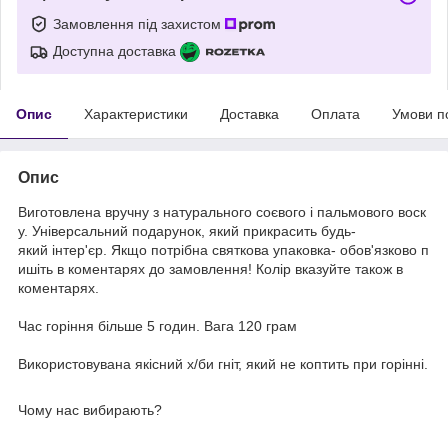
Замовлення під захистом
Доступна доставка
Опис
Характеристики
Доставка
Оплата
Умови п
Опис
Виготовлена вручну з натурального соєвого і пальмового воск
у. Універсальний подарунок, який прикрасить будь-
який інтер'єр. Якщо потрібна святкова упаковка- обов'язково п
ишіть в коментарях до замовлення! Колір вказуйте також в
коментарях.
Час горіння більше 5 годин. Вага 120 грам
Використовувана якісний х/би гніт, який не коптить при горінні.
Чому нас вибирають?