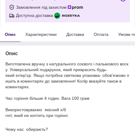
Замовлення під захистом
Доступна доставка
Опис
Характеристики
Доставка
Оплата
Умови п
Опис
Виготовлена вручну з натурального соєвого і пальмового воск
у. Універсальний подарунок, який прикрасить будь-
який інтер'єр. Якщо потрібна святкова упаковка- обов'язково п
ишіть в коментарях до замовлення! Колір вказуйте також в
коментарях.
Час горіння більше 4 годин. Вага 100 грам
Використовуваємо якісний х/б
гніт, який не коптить при горінні.
Чому нас обирають?