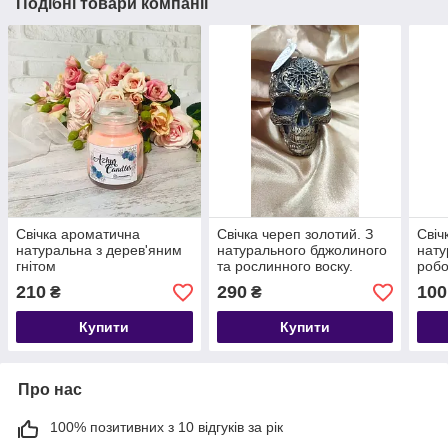
Подібні товари компанії
Свічка ароматична
Свічка череп золотий. З
Свіч
натуральна з дерев'яним
натурального бджолиного
нату
гнітом
та рослинного воску.
робо
Свічка на Хеллоуїн
210
290
100
₴
₴
Купити
Купити
Про нас
100% позитивних з 10 відгуків за рік