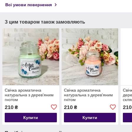
Всі умови повернення
З цим товаром також замовляють
Свічка ароматична
Свічка ароматична
Свіч
натуральна з дерев'яним
натуральна з дерев'яним
дере
гнотом
гнітом
скля
210
210
210
₴
₴
Купити
Купити