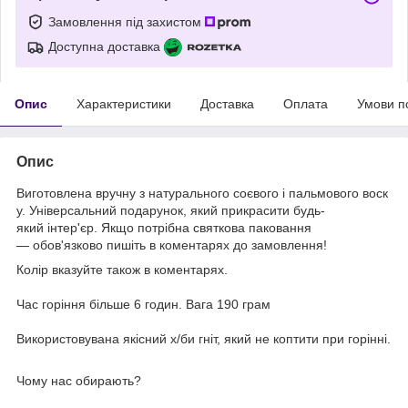
Замовлення під захистом
Доступна доставка
Опис
Характеристики
Доставка
Оплата
Умови п
Опис
Виготовлена вручну з натурального соєвого і пальмового воск
у. Універсальний подарунок, який прикрасити будь-
який інтер'єр. Якщо потрібна святкова паковання
— обов'язково пишіть в коментарях до замовлення!
Колір вказуйте також в коментарях.
Час горіння більше 6 годин. Вага 190 грам
Використовувана якісний х/би гніт, який не коптити при горінні.
Чому нас обирають?