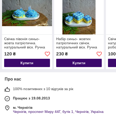
Свічка півонія синьо-
Набір синьо- жовтих
Свіч
жовта патріотична.
патріотичних свічок.
нату
натуральний віск. Ручна
натуральний віск. Ручна
робо
робота
робота
120
230
100
₴
₴
Купити
Купити
Про нас
100% позитивних з 10 відгуків за рік
Працює з 19.08.2013
м. Чернігів
Чернігів, проспект Миру 44Г, бутік 1, Чернігів, Україна