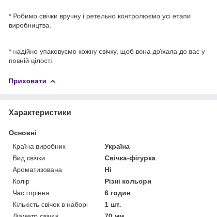
* Робимо свічки вручну і ретельно контролюємо усі етапи
виробництва.
* надійно упаковуємо кожну свічку, щоб вона доїхала до вас у
повній цілості.
Приховати
Характеристики
Основні
Країна виробник
Україна
Вид свічки
Свічка-фігурка
Ароматизована
Ні
Колір
Різні кольори
Час горіння
6 годин
Кількість свічок в наборі
1 шт.
Діаметр свічки
70 мм