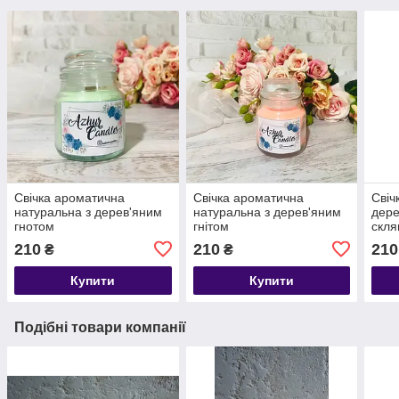
Свічка ароматична
Свічка ароматична
Свіч
натуральна з дерев'яним
натуральна з дерев'яним
дере
гнотом
гнітом
скля
210
210
210
₴
₴
Купити
Купити
Подібні товари компанії