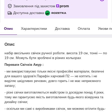
Замовлення під захистом
Доступна доставка
Опис
Характеристики
Доставка
Оплата
Умови п
Опис
набір весільних свічок ручної роботи. висота 19 см, тонкі — по
19 см. Можуть бути зроблені в різних кольорах
Переваги Свічків Ажур :
- ми використовуємо тільки якісні професійні матеріали, безпечні
для вашого здоров'я.Парафін харчовий П2 — не коптить і не
виділяє шкідливих речовин, довго горить і не має неприємного
запаху;
- різні свічки виготовляються майстром із досвідом понад 4 роки,
тому ми гарантуємо якість виготовлення будь-якого візерунка та
дизайну свічки;
- оскільки ми самі є виробниками свічок, ми можемо втілити будь-