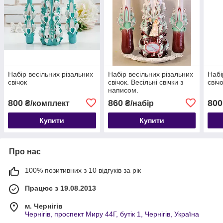
Набір весільних різальних
Набір весільних різальних
Набі
свічок
свічок. Весільні свічки з
свіч
написом.
800
860
800
₴/комплект
₴/набір
Купити
Купити
Про нас
100% позитивних з 10 відгуків за рік
Працює з 19.08.2013
м. Чернігів
Чернігів, проспект Миру 44Г, бутік 1, Чернігів, Україна