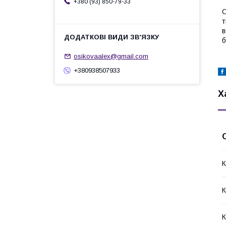
+380 (93) 850-79-33
С
т
в
б
osikovaalex@gmail.com
+380938507933
Х
К
К
К