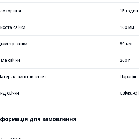
ас горіння
15 годин
исота свічки
100 мм
іаметр свічки
80 мм
ага свічки
200 г
атеріал виготовлення
Парафін,
ид свічки
Свічка-фі
нформація для замовлення