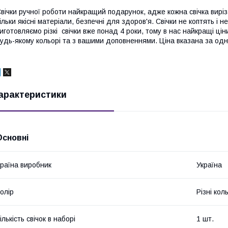
вічки ручної роботи найкращий подарунок, адже кожна свічка вирі
ільки якісні матеріали, безпечні для здоров'я. Свічки не коптять і 
иготовляємо різкі свічки вже понад 4 роки, тому в нас найкращі ці
удь-якому кольорі та з вашими доповненнями. Ціна вказана за од
арактеристики
Основні
раїна виробник
Україна
олір
Різні кол
ількість свічок в наборі
1 шт.