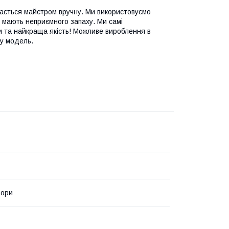
зається майстром вручну. Ми використовуємо
не мають неприємного запаху. Ми самі
ни та найкраща якість! Можливе вироблення в
ну модель.
ьори