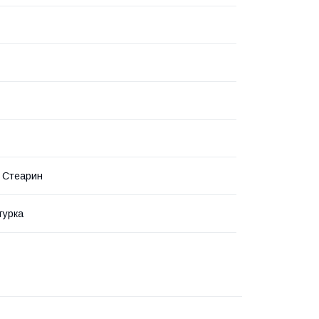
 Стеарин
гурка