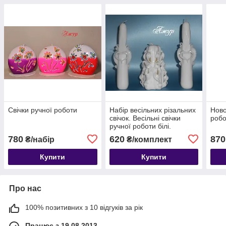
Свічки ручної роботи
Набір весільних різальних
Ново
свічок. Весільні свічки
робо
ручної роботи білі.
780
620
870
₴/набір
₴/комплект
Купити
Купити
Про нас
100% позитивних з 10 відгуків за рік
Працює з 19.08.2013