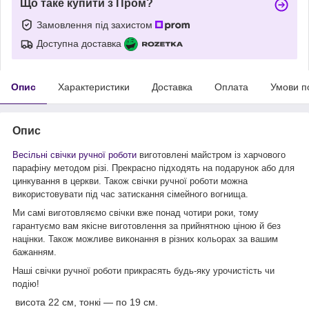
Що таке купити з Пром?
Замовлення під захистом
Доступна доставка
Опис
Характеристики
Доставка
Оплата
Умови п
Опис
Весільні свічки ручної роботи
виготовлені майстром із харчового
парафіну методом різі. Прекрасно підходять на подарунок або для
цинкування в церкви. Також свічки ручної роботи можна
використовувати під час затискання сімейного вогнища.
Ми самі виготовляємо свічки вже понад чотири роки, тому
гарантуємо вам якісне виготовлення за прийнятною ціною й без
націнки. Також можливе виконання в різних кольорах за вашим
бажанням.
Наші свічки ручної роботи прикрасять будь-яку урочистість чи
подію!
висота 22 см, тонкі — по 19 см.