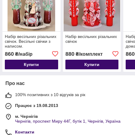
Набір весільних різальних
Набір весільних різальних
Набі
свічок. Весільні свічки з
свічок
свічо
написом.
дом
860
880
860
₴/набір
₴/комплект
Купити
Купити
Про нас
100% позитивних з 10 відгуків за рік
Працює з 19.08.2013
м. Чернігів
Чернігів, проспект Миру 44Г, бутік 1, Чернігів, Україна
Контакти