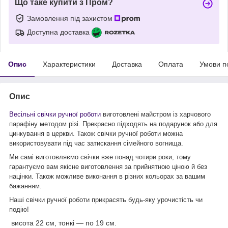
Що таке купити з Пром?
Замовлення під захистом
Доступна доставка
Опис
Характеристики
Доставка
Оплата
Умови п
Опис
Весільні свічки ручної роботи
виготовлені майстром із харчового
парафіну методом різі. Прекрасно підходять на подарунок або для
цинкування в церкви. Також свічки ручної роботи можна
використовувати під час затискання сімейного вогнища.
Ми самі виготовляємо свічки вже понад чотири роки, тому
гарантуємо вам якісне виготовлення за прийнятною ціною й без
націнки. Також можливе виконання в різних кольорах за вашим
бажанням.
Наші свічки ручної роботи прикрасять будь-яку урочистість чи
подію!
висота 22 см, тонкі — по 19 см.