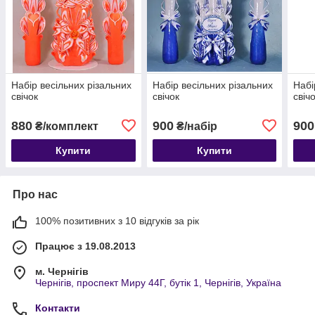
Набір весільних різальних
Набір весільних різальних
Набі
свічок
свічок
свіч
880
900
900
₴/комплект
₴/набір
Купити
Купити
Про нас
100% позитивних з 10 відгуків за рік
Працює з 19.08.2013
м. Чернігів
Чернігів, проспект Миру 44Г, бутік 1, Чернігів, Україна
Контакти