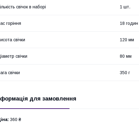
ількість свічок в наборі
1 шт.
ас горіння
18 годин
исота свічки
120 мм
іаметр свічки
80 мм
ага свічки
350 г
нформація для замовлення
іна:
360 ₴