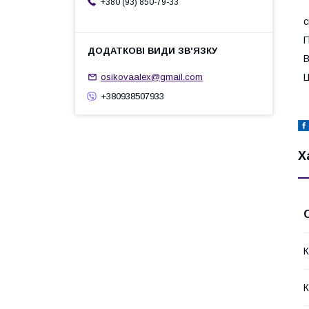
+380 (93) 850-79-33
с
П
В
Ц
osikovaalex@gmail.com
+380938507933
Х
К
К