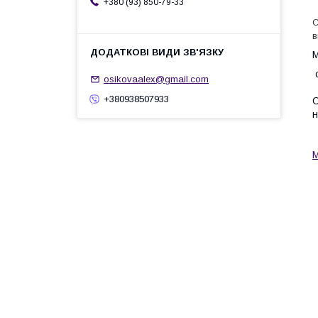
+380 (93) 850-79-33
С
в
М
с
osikovaalex@gmail.com
+380938507933
С
н
М