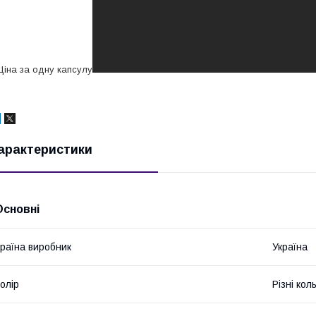
іна за одну капсулу
арактеристики
Основні
раїна виробник
Україна
олір
Різні кол