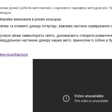
вічки ручної роботи виготовлені з харчового парафіну методом різі. 
ипадок.
ожливе виконання в різних кольорах.
вічка та елемент декору інтер'єру, важлива частина сервірування 
учасні свічки символізують свято, допомагають створити романтич
евіддільною частиною декору наших житл, приносячи із собою в б
ені подобається