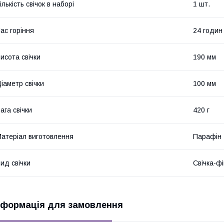
ількість свічок в наборі
1 шт.
ас горіння
24 годин
исота свічки
190 мм
іаметр свічки
100 мм
ага свічки
420 г
атеріал виготовлення
Парафін
ид свічки
Свічка-фі
нформація для замовлення