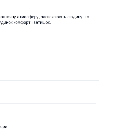
мантичну атмосферу, заспокоюють людину, і є
удинок комфорт і затишок.
ьори