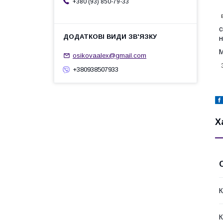
+380 (93) 850-79-33
в
с
н
М
osikovaalex@gmail.com
З
+380938507933
Х
К
К