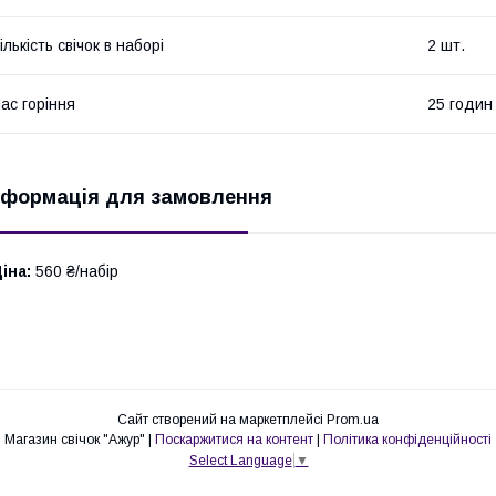
ількість свічок в наборі
2 шт.
ас горіння
25 годин
нформація для замовлення
іна:
560 ₴/набір
Сайт створений на маркетплейсі
Prom.ua
Магазин свічок "Ажур" |
Поскаржитися на контент
|
Політика конфіденційності
Select Language
▼