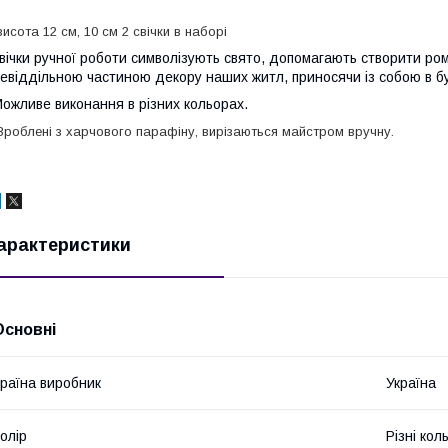
исота 12 см, 10 см 2 свічки в наборі
вічки ручної роботи символізують свято, допомагають створити ро
евіддільною частиною декору наших житл, приносячи із собою в б
ожливе виконання в різних кольорах.
роблені з харчового парафіну, вирізаються майстром вручну.
арактеристики
Основні
раїна виробник
Україна
олір
Різні кол