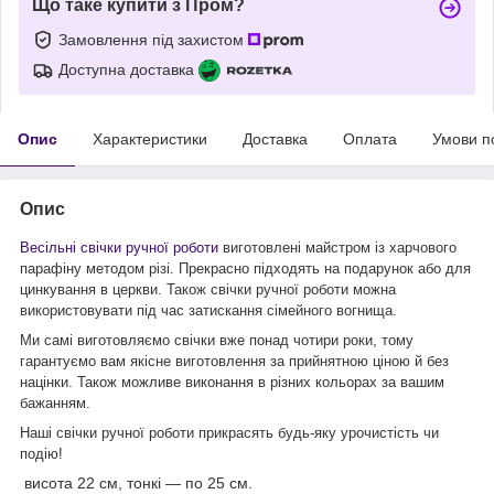
Що таке купити з Пром?
Замовлення під захистом
Доступна доставка
Опис
Характеристики
Доставка
Оплата
Умови п
Опис
Весільні свічки ручної роботи
виготовлені майстром із харчового
парафіну методом різі. Прекрасно підходять на подарунок або для
цинкування в церкви. Також свічки ручної роботи можна
використовувати під час затискання сімейного вогнища.
Ми самі виготовляємо свічки вже понад чотири роки, тому
гарантуємо вам якісне виготовлення за прийнятною ціною й без
націнки. Також можливе виконання в різних кольорах за вашим
бажанням.
Наші свічки ручної роботи прикрасять будь-яку урочистість чи
подію!
висота 22 см, тонкі — по 25 см.