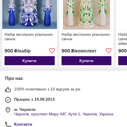
Набір весільних різальних
Набір весільних різальних
Набі
свічок
свічок
свічо
айво
900
900
900
₴/набір
₴/комплект
Купити
Купити
Про нас
100% позитивних з 10 відгуків за рік
Працює з 19.08.2013
м. Чернігів
Чернігів, проспект Миру 44Г, бутік 1, Чернігів, Україна
Контакти