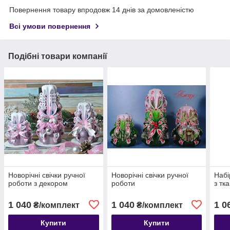
Повернення товару впродовж 14 днів за домовленістю
Всі умови повернення
Подібні товари компанії
Новорічні свічки ручної
Новорічні свічки ручної
Набі
роботи з декором
роботи
з тк
1 040
1 040
1 0
₴/комплект
₴/комплект
Купити
Купити