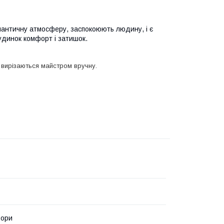
мантичну атмосферу, заспокоюють людину, і є
удинок комфорт і затишок.
, вирізаються майстром вручну.
ьори