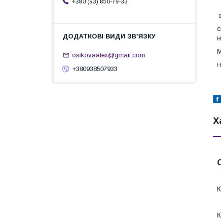
+380 (93) 850-79-33
в
с
н
М
osikovaalex@gmail.com
Н
+380938507933
Х
К
К