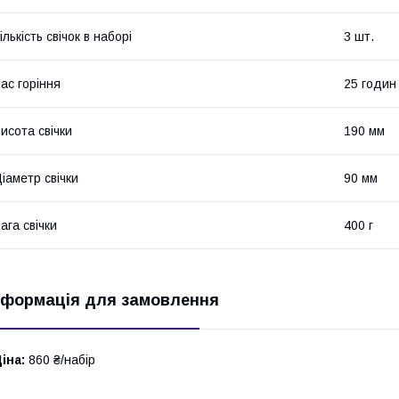
ількість свічок в наборі
3 шт.
ас горіння
25 годин
исота свічки
190 мм
іаметр свічки
90 мм
ага свічки
400 г
нформація для замовлення
іна:
860 ₴/набір