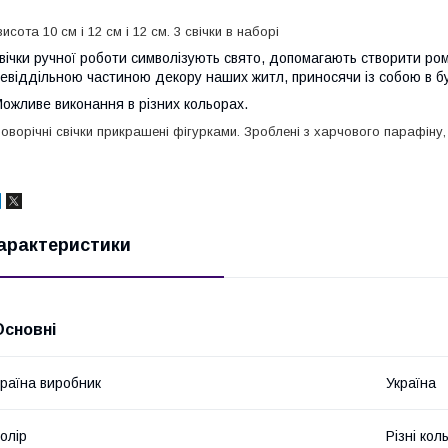
исота 10 см і 12 см і 12 см. 3 свічки в наборі
вічки ручної роботи символізують свято, допомагають створити ро
евіддільною частиною декору наших житл, приносячи із собою в б
ожливе виконання в різних кольорах.
оворічні свічки прикрашені фігурками. Зроблені з харчового парафіну
арактеристики
Основні
раїна виробник
Україна
олір
Різні кол