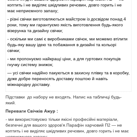
коптить і не виділяє шкідливих речовин, довго горить і не
має неприємного запаху;
- різні свічки виготовляються майстром із досвідом понад 4
роки, тому ми гарантуємо якість виготовлення будь-якого
візерунка та дизайну свічки;
- оскільки ми самі є виробниками свічок, ми можемо втілити
будь-яку вашу ідею та побажання в дизайні та кольорі
свічки;
- ми пропонуємо найкращі ціни, а для гуртових покупців
гнучку систему знижок;
— усі свічки надійно пакуються в захисну плівку та в коробку,
дуже добре переносять доставку поштою й навіть
міжнародну доставку.
Підставки до набору не входять. Напис на табличці будь-
який.
Переваги Свічків Ажур :
- ми використовуємо тільки якісні професійні матеріали,
безпечні для вашого здоров'я.Парафін харчовий П2 — не
коптить і не виділяє шкідливих речовин, довго горить і не має
неприємного запаху;