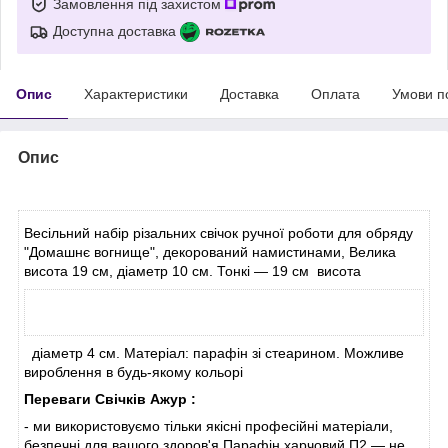
Замовлення під захистом
Доступна доставка
Опис
Характеристики
Доставка
Оплата
Умови п
Опис
Весільний набір різальних свічок ручної роботи для обряду
"Домашнє вогнище", декорований намистинами, Велика
висота 19 см, діаметр 10 см. Тонкі — 19 см висота
діаметр 4 см. Матеріал: парафін зі стеарином. Можливе
вироблення в будь-якому кольорі
Переваги Свічків Ажур :
- ми використовуємо тільки якісні професійні матеріали,
безпечні для вашого здоров'я.Парафін харчовий П2 — не