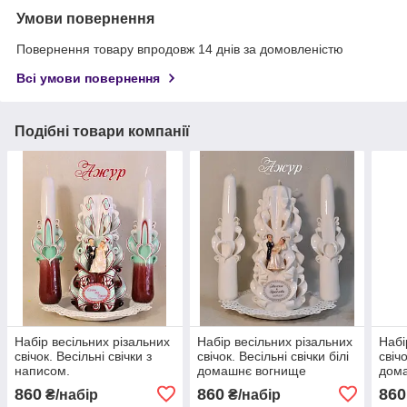
Умови повернення
Повернення товару впродовж 14 днів за домовленістю
Всі умови повернення
Подібні товари компанії
Набір весільних різальних
Набір весільних різальних
Набі
свічок. Весільні свічки з
свічок. Весільні свічки білі
свічо
написом.
домашнє вогнище
дом
Патр
860
860
860
₴/набір
₴/набір