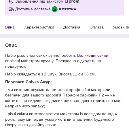
Замовлення під захистом
Доступна доставка
Опис
Характеристики
Доставка
Оплата
Умови п
Опис
Набір різальних свічок ручної роботи.
Великодні свічки
вирізані майстром вручну. Прекрасно підходять на
подарунок.
Набір складається з 2 штук. Висота 11 см і 6 см.
Переваги Свічка Ажур:
- ми використовуємо тільки якісні професійні матеріали,
безпечні для вашого здоров'я.Парафін харчовий П2 — не
коптить і не виділяє шкідливих речовин, довго горить і не має
неприємного запаху;
- різні свічки виготовляються майстром із досвідом понад 4
роки, тому ми гарантуємо якість виготовлення будь-якого
візерунка та дизайну свічки;