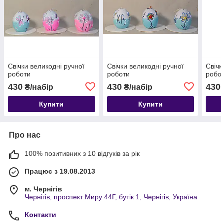
Свічки великодні ручної
Свічки великодні ручної
Свіч
роботи
роботи
робо
430
430
430
₴/набір
₴/набір
Купити
Купити
Про нас
100% позитивних з 10 відгуків за рік
Працює з 19.08.2013
м. Чернігів
Чернігів, проспект Миру 44Г, бутік 1, Чернігів, Україна
Контакти