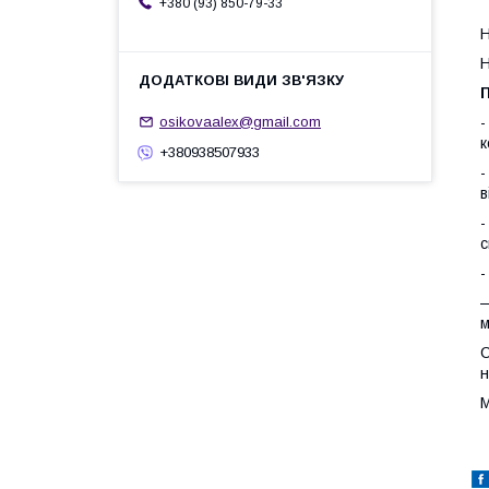
+380 (93) 850-79-33
Н
Н
П
-
osikovaalex@gmail.com
к
+380938507933
-
в
-
с
-
—
м
С
н
М