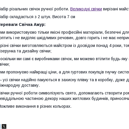
абір різальних свічок ручної роботи.
Великодні свічки
вирізані майс
абір складається з 2 штук. Висота 7 см
ереваги Свічка Ажур:
 ми використовуємо тільки якісні професійні матеріали, безпечні 
оптить і не виділяє шкідливих речовин, довго горить і не має непри
 різні свічки виготовляються майстром із досвідом понад 4 роки, т
ізерунка та дизайну свічки;
 оскільки ми самі є виробниками свічок, ми можемо втілити будь-як
вічки;
 ми пропонуємо найкращі ціни, а для гуртових покупців гнучку систе
 усі свічки надійно пакуються в захисну плівку та в коробку, дуже
іжнародну доставку.
вічки ручної роботи символізують свято, допомагають створити ром
евіддільною частиною декору наших житлових будинків, приносячи
ожливе виконання в різних кольорах.