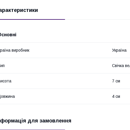
арактеристики
Основні
раїна виробник
Україна
ип
Свічка в
исота
7 см
Довжина
4 см
нформація для замовлення