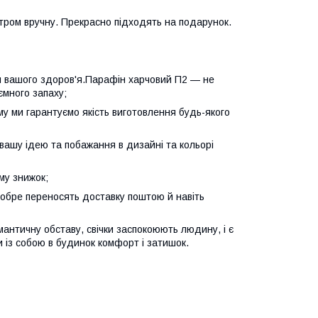
тром вручну. Прекрасно підходять на подарунок.
для вашого здоров'я.Парафін харчовий П2 — не
ємного запаху;
ому ми гарантуємо якість виготовлення будь-якого
у вашу ідею та побажання в дизайні та кольорі
му знижок;
 добре переносять доставку поштою й навіть
античну обставу, свічки заспокоюють людину, і є
 із собою в будинок комфорт і затишок.