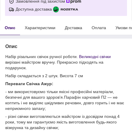
Замовлення під захистом
Доступна доставка
Опис
Характеристики
Доставка
Оплата
Умови п
Опис
Набір різальних свічок ручної роботи.
Великодні свічки
вирізані майстром вручну. Прекрасно підходять на
подарунок.
Набір складається з 2 штук. Висота 7 см
Переваги Свічка Ажур:
- ми використовуємо тільки якісні професійні матеріали,
безпечні для вашого здоров'я.Парафін харчовий П2 — не
коптить і не виділяє шкідливих речовин, довго горить і не має
неприємного запаху;
- різні свічки виготовляються майстром із досвідом понад 4
роки, тому ми гарантуємо якість виготовлення будь-якого
візерунка та дизайну свічки;