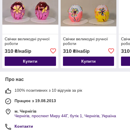
Свічки великодні ручної
Свічки великодні ручної
Свіч
роботи
роботи
робо
310
310
310
₴/набір
₴/набір
Купити
Купити
Про нас
100% позитивних з 10 відгуків за рік
Працює з 19.08.2013
м. Чернігів
Чернігів, проспект Миру 44Г, бутік 1, Чернігів, Україна
Контакти