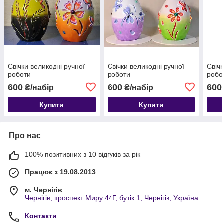
Свічки великодні ручної
Свічки великодні ручної
Свіч
роботи
роботи
робо
600
600
600
₴/набір
₴/набір
Купити
Купити
Про нас
100% позитивних з 10 відгуків за рік
Працює з 19.08.2013
м. Чернігів
Чернігів, проспект Миру 44Г, бутік 1, Чернігів, Україна
Контакти