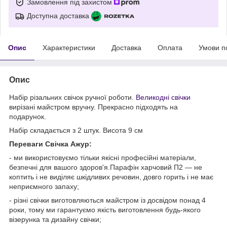
Замовлення під захистом
Доступна доставка
Опис
Характеристики
Доставка
Оплата
Умови п
Опис
Набір різальних свічок ручної роботи.
Великодні свічки
вирізані майстром вручну. Прекрасно підходять на
подарунок.
Набір складається з 2 штук. Висота 9 см
Переваги Свічка Ажур:
- ми використовуємо тільки якісні професійні матеріали,
безпечні для вашого здоров'я.Парафін харчовий П2 — не
коптить і не виділяє шкідливих речовин, довго горить і не має
неприємного запаху;
- різні свічки виготовляються майстром із досвідом понад 4
роки, тому ми гарантуємо якість виготовлення будь-якого
візерунка та дизайну свічки;