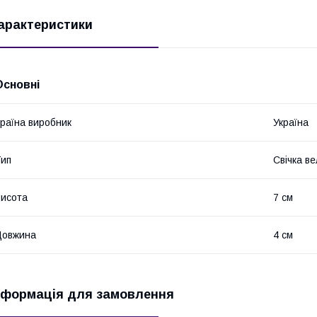
арактеристики
Основні
раїна виробник
Україна
ип
Свічка в
исота
7 см
Довжина
4 см
нформація для замовлення