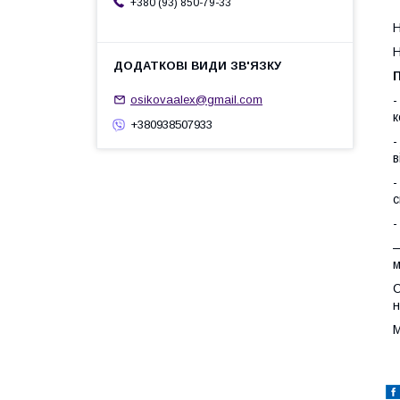
+380 (93) 850-79-33
Н
Н
П
-
osikovaalex@gmail.com
к
+380938507933
-
в
-
с
-
—
м
С
н
М