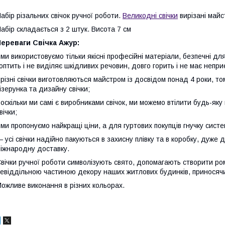
абір різальних свічок ручної роботи.
Великодні свічки
вирізані майс
абір складається з 2 штук. Висота 7 см
ереваги Свічка Ажур:
 ми використовуємо тільки якісні професійні матеріали, безпечні 
оптить і не виділяє шкідливих речовин, довго горить і не має непри
 різні свічки виготовляються майстром із досвідом понад 4 роки, т
ізерунка та дизайну свічки;
 оскільки ми самі є виробниками свічок, ми можемо втілити будь-як
вічки;
 ми пропонуємо найкращі ціни, а для гуртових покупців гнучку систе
 усі свічки надійно пакуються в захисну плівку та в коробку, дуже
іжнародну доставку.
вічки ручної роботи символізують свято, допомагають створити ром
евіддільною частиною декору наших житлових будинків, приносячи
ожливе виконання в різних кольорах.