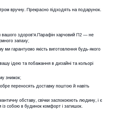
тром вручну. Прекрасно підходять на подарунок.
для вашого здоров'я.Парафін харчовий П2 — не
ємного запаху;
ому ми гарантуємо якість виготовлення будь-якого
у вашу ідею та побажання в дизайні та кольорі
му знижок;
 добре переносять доставку поштою й навіть
античну обставу, свічки заспокоюють людину, і є
 із собою в будинок комфорт і затишок.