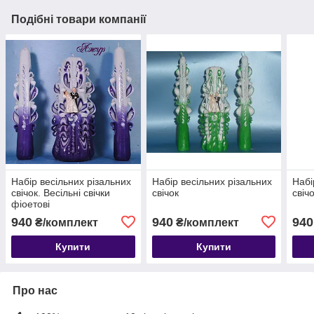
Подібні товари компанії
Набір весільних різальних
Набір весільних різальних
Набі
свічок. Весільні свічки
свічок
свіч
фіоетові
940
940
940
₴/комплект
₴/комплект
Купити
Купити
Про нас