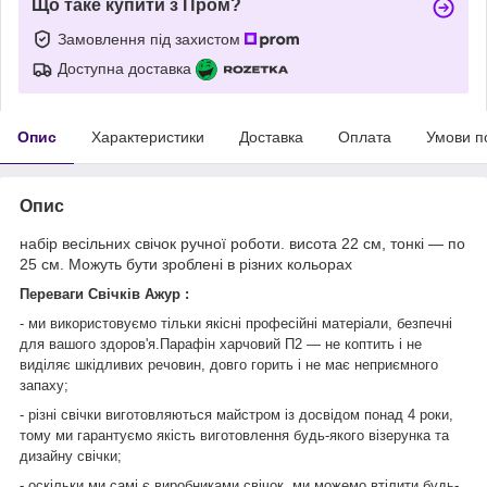
Що таке купити з Пром?
Замовлення під захистом
Доступна доставка
Опис
Характеристики
Доставка
Оплата
Умови п
Опис
набір весільних свічок ручної роботи. висота 22 см, тонкі — по
25 см. Можуть бути зроблені в різних кольорах
Переваги Свічків Ажур :
- ми використовуємо тільки якісні професійні матеріали, безпечні
для вашого здоров'я.Парафін харчовий П2 — не коптить і не
виділяє шкідливих речовин, довго горить і не має неприємного
запаху;
- різні свічки виготовляються майстром із досвідом понад 4 роки,
тому ми гарантуємо якість виготовлення будь-якого візерунка та
дизайну свічки;
- оскільки ми самі є виробниками свічок, ми можемо втілити будь-