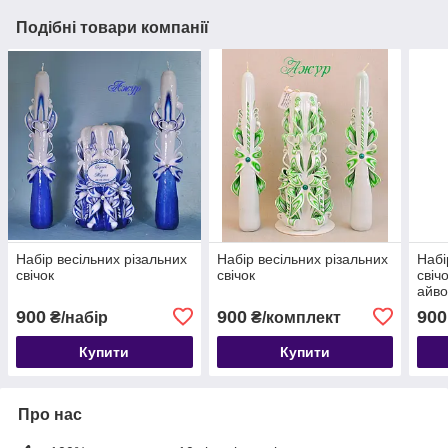
Подібні товари компанії
Набір весільних різальних
Набір весільних різальних
Набі
свічок
свічок
свічо
айво
900
900
900
₴/набір
₴/комплект
Купити
Купити
Про нас