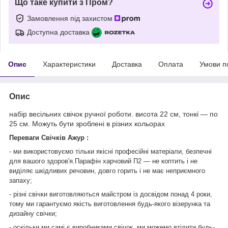
Що таке купити з Пром?
Замовлення під захистом
Доступна доставка
Опис
Характеристики
Доставка
Оплата
Умови п
Опис
набір весільних свічок ручної роботи. висота 22 см, тонкі — по
25 см. Можуть бути зроблені в різних кольорах
Переваги Свічків Ажур :
- ми використовуємо тільки якісні професійні матеріали, безпечні
для вашого здоров'я.Парафін харчовий П2 — не коптить і не
виділяє шкідливих речовин, довго горить і не має неприємного
запаху;
- різні свічки виготовляються майстром із досвідом понад 4 роки,
тому ми гарантуємо якість виготовлення будь-якого візерунка та
дизайну свічки;
- оскільки ми самі є виробниками свічок, ми можемо втілити будь-