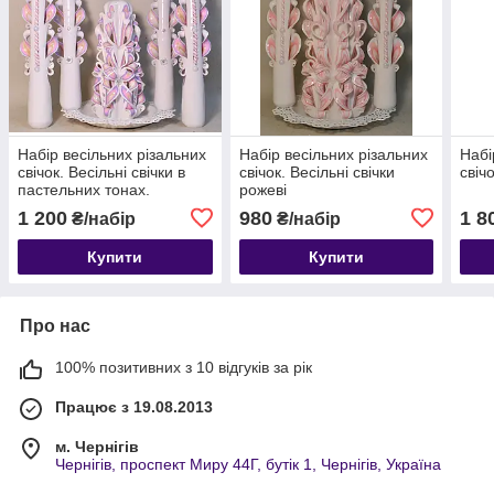
Набір весільних різальних
Набір весільних різальних
Набі
свічок. Весільні свічки в
свічок. Весільні свічки
свіч
пастельних тонах.
рожеві
1 200
980
1 8
₴/набір
₴/набір
Купити
Купити
Про нас
100% позитивних з 10 відгуків за рік
Працює з 19.08.2013
м. Чернігів
Чернігів, проспект Миру 44Г, бутік 1, Чернігів, Україна