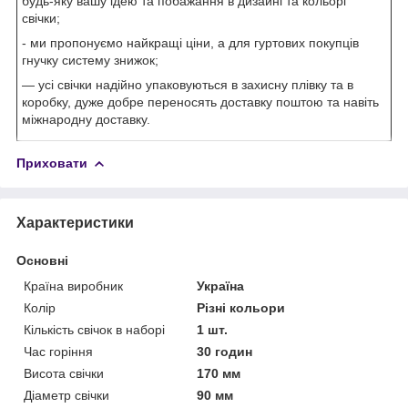
будь-яку вашу ідею та побажання в дизайні та кольорі
свічки;
- ми пропонуємо найкращі ціни, а для гуртових покупців
гнучку систему знижок;
— усі свічки надійно упаковуються в захисну плівку та в
коробку, дуже добре переносять доставку поштою та навіть
міжнародну доставку.
Приховати
Характеристики
Основні
Країна виробник
Україна
Колір
Різні кольори
Кількість свічок в наборі
1 шт.
Час горіння
30 годин
Висота свічки
170 мм
Діаметр свічки
90 мм