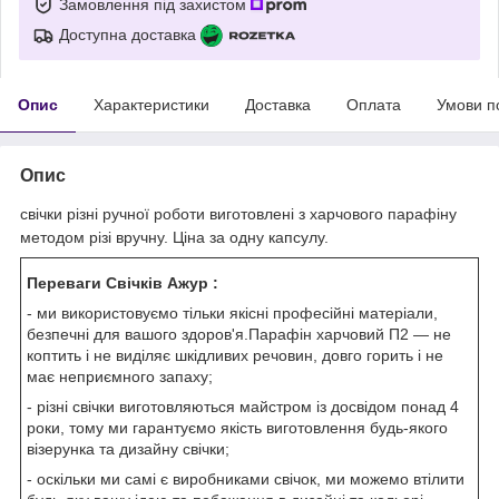
Замовлення під захистом
Доступна доставка
Опис
Характеристики
Доставка
Оплата
Умови п
Опис
свічки різні ручної роботи виготовлені з харчового парафіну
методом різі вручну. Ціна за одну капсулу.
Переваги Свічків Ажур :
- ми використовуємо тільки якісні професійні матеріали,
безпечні для вашого здоров'я.Парафін харчовий П2 — не
коптить і не виділяє шкідливих речовин, довго горить і не
має неприємного запаху;
- різні свічки виготовляються майстром із досвідом понад 4
роки, тому ми гарантуємо якість виготовлення будь-якого
візерунка та дизайну свічки;
- оскільки ми самі є виробниками свічок, ми можемо втілити