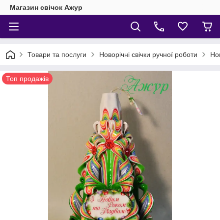
Магазин свічок Ажур
Товари та послуги
Новорічні свічки ручної роботи
Но
Топ продажів