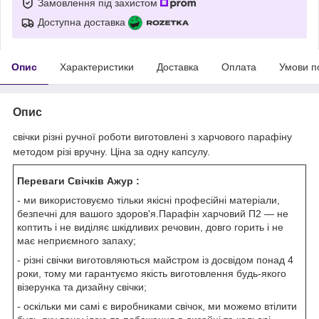
Замовлення під захистом
Доступна доставка
Опис
Характеристики
Доставка
Оплата
Умови п
Опис
свічки різні ручної роботи виготовлені з харчового парафіну
методом різі вручну. Ціна за одну капсулу.
Переваги Свічків Ажур :
- ми використовуємо тільки якісні професійні матеріали,
безпечні для вашого здоров'я.Парафін харчовий П2 — не
коптить і не виділяє шкідливих речовин, довго горить і не
має неприємного запаху;
- різні свічки виготовляються майстром із досвідом понад 4
роки, тому ми гарантуємо якість виготовлення будь-якого
візерунка та дизайну свічки;
- оскільки ми самі є виробниками свічок, ми можемо втілити