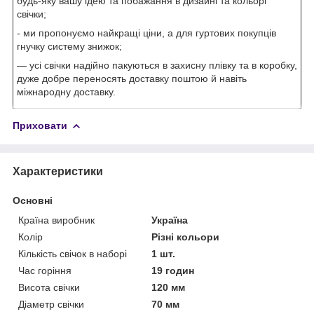
будь-яку вашу ідею та побажання в дизайні та кольорі
свічки;
- ми пропонуємо найкращі ціни, а для гуртових покупців
гнучку систему знижок;
— усі свічки надійно пакуються в захисну плівку та в коробку,
дуже добре переносять доставку поштою й навіть
міжнародну доставку.
Приховати
Характеристики
Основні
Країна виробник
Україна
Колір
Різні кольори
Кількість свічок в наборі
1 шт.
Час горіння
19 годин
Висота свічки
120 мм
Діаметр свічки
70 мм