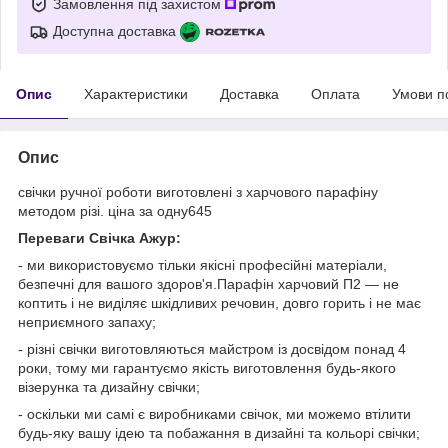
Замовлення під захистом
Доступна доставка
Опис
Характеристики
Доставка
Оплата
Умови п
Опис
свічки ручної роботи виготовлені з харчового парафіну
методом різі. ціна за одну645
Переваги Свічка Ажур:
- ми використовуємо тільки якісні професійні матеріали,
безпечні для вашого здоров'я.Парафін харчовий П2 — не
коптить і не виділяє шкідливих речовин, довго горить і не має
неприємного запаху;
- різні свічки виготовляються майстром із досвідом понад 4
роки, тому ми гарантуємо якість виготовлення будь-якого
візерунка та дизайну свічки;
- оскільки ми самі є виробниками свічок, ми можемо втілити
будь-яку вашу ідею та побажання в дизайні та кольорі свічки;