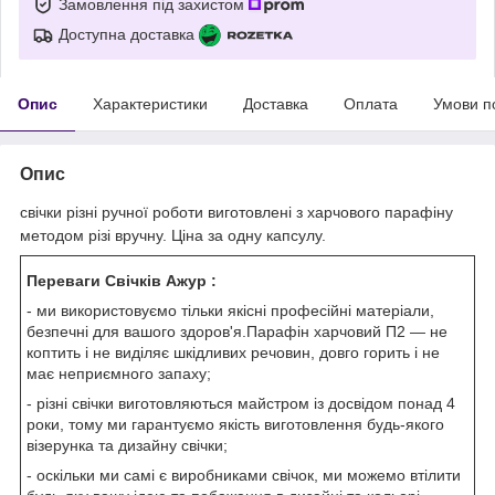
Замовлення під захистом
Доступна доставка
Опис
Характеристики
Доставка
Оплата
Умови п
Опис
свічки різні ручної роботи виготовлені з харчового парафіну
методом різі вручну. Ціна за одну капсулу.
Переваги Свічків Ажур :
- ми використовуємо тільки якісні професійні матеріали,
безпечні для вашого здоров'я.Парафін харчовий П2 — не
коптить і не виділяє шкідливих речовин, довго горить і не
має неприємного запаху;
- різні свічки виготовляються майстром із досвідом понад 4
роки, тому ми гарантуємо якість виготовлення будь-якого
візерунка та дизайну свічки;
- оскільки ми самі є виробниками свічок, ми можемо втілити