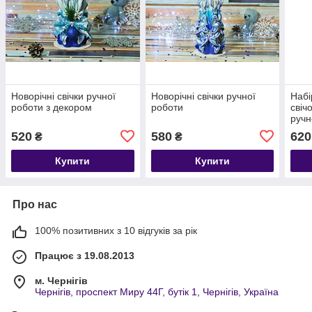
Новорічні свічки ручної
Новорічні свічки ручної
Набі
роботи з декором
роботи
свічо
ручн
520
580
620
₴
₴
Купити
Купити
Про нас
100% позитивних з 10 відгуків за рік
Працює з 19.08.2013
м. Чернігів
Чернігів, проспект Миру 44Г, бутік 1, Чернігів, Україна