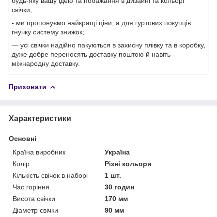
будь-яку вашу ідею та побажання в дизайні та кольорі
свічки;
- ми пропонуємо найкращі ціни, а для гуртових покупців
гнучку систему знижок;
— усі свічки надійно пакуються в захисну плівку та в коробку,
дуже добре переносять доставку поштою й навіть
міжнародну доставку.
Приховати
Характеристики
Основні
Країна виробник
Україна
Колір
Різні кольори
Кількість свічок в наборі
1 шт.
Час горіння
30 годин
Висота свічки
170 мм
Діаметр свічки
90 мм