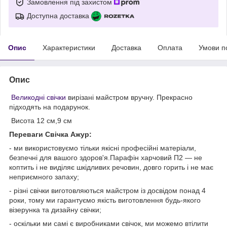
Замовлення під захистом
Доступна доставка
Опис
Характеристики
Доставка
Оплата
Умови п
Опис
Великодні свічки
вирізані майстром вручну. Прекрасно
підходять на подарунок.
Висота 12 см,9 см
Переваги Свічка Ажур:
- ми використовуємо тільки якісні професійні матеріали,
безпечні для вашого здоров'я.Парафін харчовий П2 — не
коптить і не виділяє шкідливих речовин, довго горить і не має
неприємного запаху;
- різні свічки виготовляються майстром із досвідом понад 4
роки, тому ми гарантуємо якість виготовлення будь-якого
візерунка та дизайну свічки;
- оскільки ми самі є виробниками свічок, ми можемо втілити