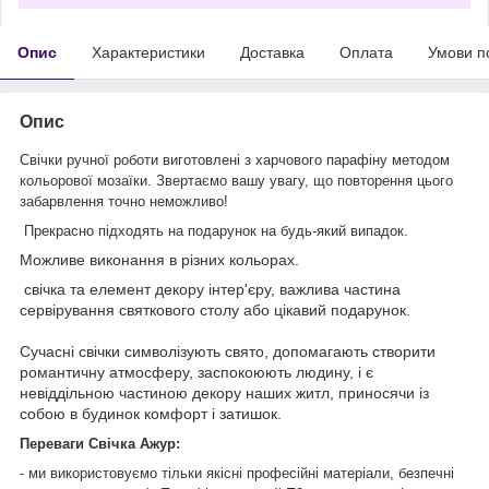
Опис
Характеристики
Доставка
Оплата
Умови п
Опис
Свічки ручної роботи виготовлені з харчового парафіну методом
кольорової мозаїки. Звертаємо вашу увагу, що повторення цього
забарвлення точно неможливо!
Прекрасно підходять на подарунок на будь-який випадок.
Можливе виконання в різних кольорах.
свічка та елемент декору інтер'єру, важлива частина
сервірування святкового столу або цікавий подарунок.
Сучасні свічки символізують свято, допомагають створити
романтичну атмосферу, заспокоюють людину, і є
невіддільною частиною декору наших житл, приносячи із
собою в будинок комфорт і затишок.
Переваги Свічка Ажур:
- ми використовуємо тільки якісні професійні матеріали, безпечні