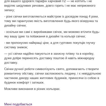
для вашого здоров'я.Парафін харчовий П2 — не коптить і не
виділяє шкідливих речовин, довго горить і не має неприємного
запаху;
- різні свічки виготовляються майстром із досвідом понад 4 роки,
тому ми гарантуємо якість виготовлення будь-якого візерунка та
дизайну свічки;
- оскільки ми самі є виробниками свічок, ми можемо втілити будь-
яку вашу ідею та побажання в дизайні та кольорі свічки;
- ми пропонуємо найкращі ціни, а для гуртових покупців гнучку
систему знижок;
— усі свічки надійно пакуються в захисну плівку та в коробку,
дуже добре переносять доставку поштою й навіть міжнародну
доставку.
Свічки ручної роботи символізують свято, допомагають створити
романтичну обставу, свічки заспокоюють людину, і є невіддільною
частиною декору наших житлових будинків, приносячи із собою в
будинок комфорт і затишок.
Можливе виконання в різних кольорах.
Мені подобається