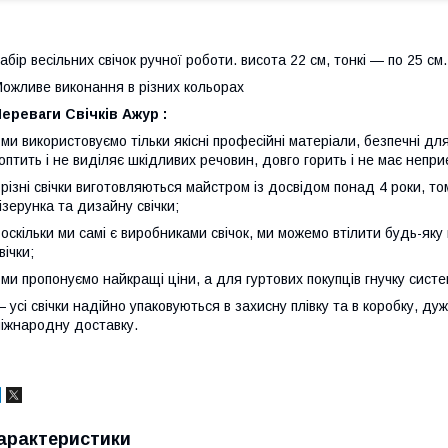
абір весільних свічок ручної роботи. висота 22 см, тонкі — по 25 см.
ожливе виконання в різних кольорах
ереваги Свічків Ажур :
 ми використовуємо тільки якісні професійні матеріали, безпечні 
оптить і не виділяє шкідливих речовин, довго горить і не має непри
 різні свічки виготовляються майстром із досвідом понад 4 роки, т
ізерунка та дизайну свічки;
 оскільки ми самі є виробниками свічок, ми можемо втілити будь-як
вічки;
 ми пропонуємо найкращі ціни, а для гуртових покупців гнучку систе
 усі свічки надійно упаковуються в захисну плівку та в коробку, д
іжнародну доставку.
арактеристики