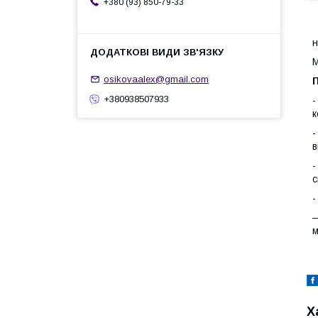
+380 (93) 850-79-33
н
М
osikovaalex@gmail.com
П
+380938507933
-
к
-
в
-
с
-
—
м
Х