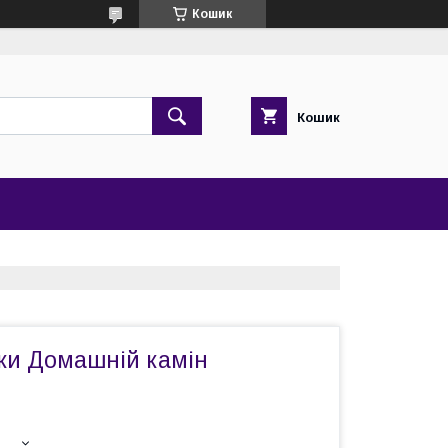
Кошик
Кошик
чки Домашній камін