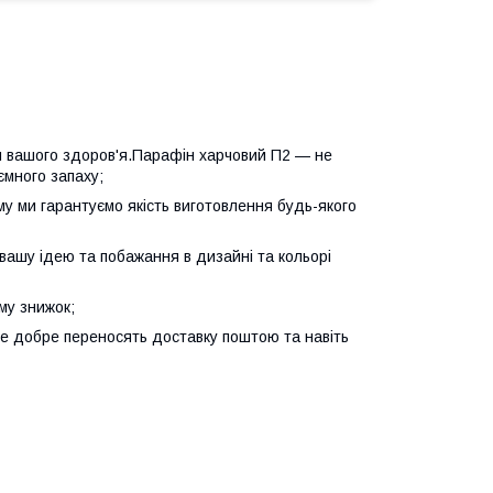
для вашого здоров'я.Парафін харчовий П2 — не
ємного запаху;
ому ми гарантуємо якість виготовлення будь-якого
у вашу ідею та побажання в дизайні та кольорі
му знижок;
уже добре переносять доставку поштою та навіть