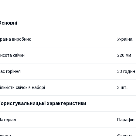
Основні
раїна виробник
Україна
исота свічки
220 мм
ас горіння
33 годин
ількість свічок в наборі
3 шт.
Користувальницькі характеристики
атеріал
Парафін
Форма
Фігурна