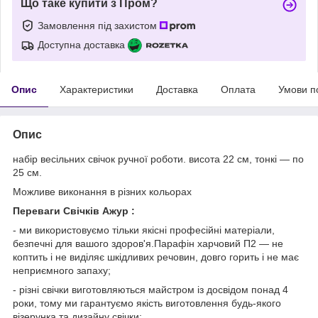
Що таке купити з Пром?
Замовлення під захистом
Доступна доставка
Опис
Характеристики
Доставка
Оплата
Умови п
Опис
набір весільних свічок ручної роботи. висота 22 см, тонкі — по
25 см.
Можливе виконання в різних кольорах
Переваги Свічків Ажур :
- ми використовуємо тільки якісні професійні матеріали,
безпечні для вашого здоров'я.Парафін харчовий П2 — не
коптить і не виділяє шкідливих речовин, довго горить і не має
неприємного запаху;
- різні свічки виготовляються майстром із досвідом понад 4
роки, тому ми гарантуємо якість виготовлення будь-якого
візерунка та дизайну свічки;