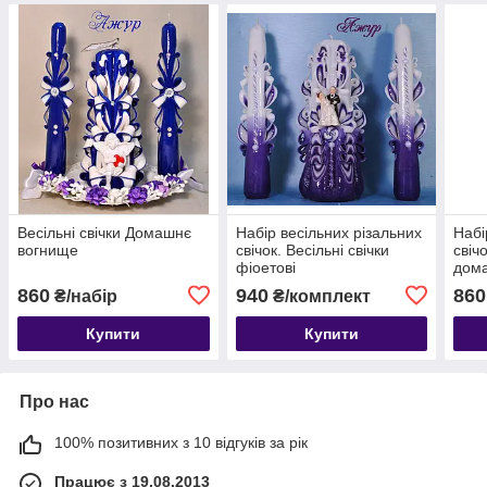
Весільні свічки Домашнє
Набір весільних різальних
Набі
вогнище
свічок. Весільні свічки
свічо
фіоетові
дом
860
940
860
₴/набір
₴/комплект
Купити
Купити
Про нас
100% позитивних з 10 відгуків за рік
Працює з 19.08.2013