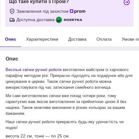
Що таке купити з Пром?
Замовлення під захистом
Доступна доставка
Опис
Характеристики
Доставка
Оплата
Умови п
Опис
Весільні свічки ручної роботи
виготовлені майстром із харчового
парафіну методом різі. Прекрасно підходять на подарунок або для
цинкування в церкви. Також свічки ручної роботи можна
використовувати під час затискання сімейного вогнища.
Ми самі виготовляємо свічки вже понад чотири роки, тому
гарантуємо вам якісне виготовлення за прийнятною ціною й без
націнки. Також можливе виконання в різних кольорах за вашим
бажанням.
Наші свічки ручної роботи прикрасять будь-яку урочистість чи
подію!
висота 22 см, тонкі — по 25 см.