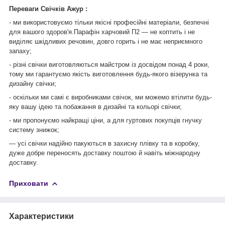
Переваги Свічків Ажур :
- ми використовуємо тільки якісні професійні матеріали, безпечні
для вашого здоров'я.Парафін харчовий П2 — не коптить і не
виділяє шкідливих речовин, довго горить і не має неприємного
запаху;
- різні свічки виготовляються майстром із досвідом понад 4 роки,
тому ми гарантуємо якість виготовлення будь-якого візерунка та
дизайну свічки;
- оскільки ми самі є виробниками свічок, ми можемо втілити будь-
яку вашу ідею та побажання в дизайні та кольорі свічки;
- ми пропонуємо найкращі ціни, а для гуртових покупців гнучку
систему знижок;
— усі свічки надійно пакуються в захисну плівку та в коробку,
дуже добре переносять доставку поштою й навіть міжнародну
доставку.
Приховати
Характеристики