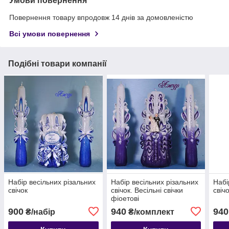
Умови повернення
Повернення товару впродовж 14 днів за домовленістю
Всі умови повернення
Подібні товари компанії
Набір весільних різальних
Набір весільних різальних
Набі
свічок
свічок. Весільні свічки
свіч
фіоетові
900
940
940
₴/набір
₴/комплект