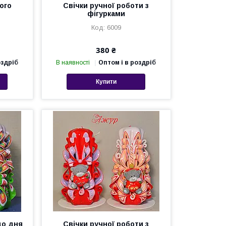
ого
Свічки ручної роботи з
фігурками
6009
380 ₴
оздріб
В наявності
Оптом і в роздріб
Купити
до дня
Свічки ручної роботи з