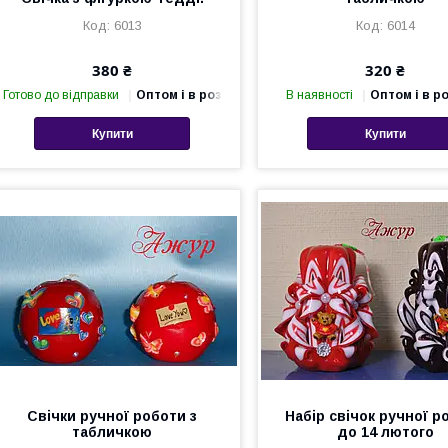
6013
6014
380 ₴
320 ₴
Готово до відправки
Оптом і в роздріб
В наявності
Оптом і в р
Купити
Купити
Свічки ручної роботи з
Набір свічок ручної р
табличкою
до 14 лютого