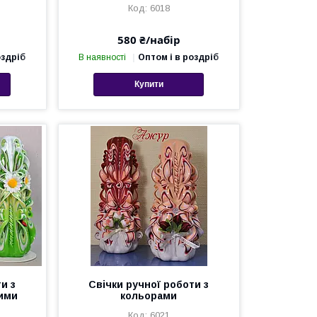
6018
580 ₴/набір
оздріб
В наявності
Оптом і в роздріб
Купити
и з
Свічки ручної роботи з
ими
кольорами
6021