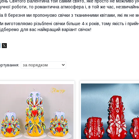
ень Святого Валентина той самий свято, яке просто не можливо уяв
учної роботи, то романтична атмосфера і, в той же час, незвичайн
а 8 березня ми пропонуємо свічки з тканинними квітами, які як не
и виготовляємо різьблені свічки більше 4-х років, тому якість і при
ідберемо для вас найкращий варіант свічок!