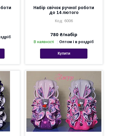
оботи
Набір свічок ручної роботи
до 14 лютого
6006
780 ₴/набір
оздріб
В наявності
Оптом і в роздріб
Купити