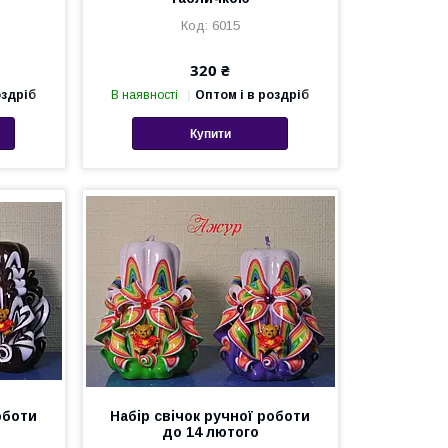
6015
320 ₴
оздріб
В наявності
Оптом і в роздріб
Купити
оботи
Набір свічок ручної роботи
до 14 лютого