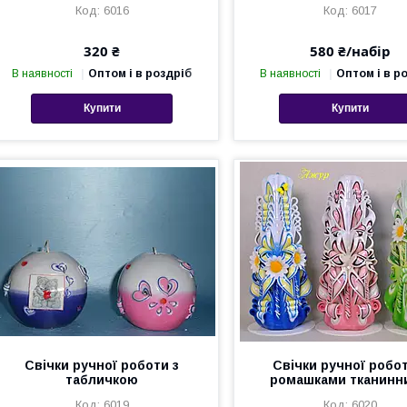
6016
6017
320 ₴
580 ₴/набір
В наявності
Оптом і в роздріб
В наявності
Оптом і в р
Купити
Купити
Свічки ручної роботи з
Свічки ручної робот
табличкою
ромашками тканинн
6019
6020