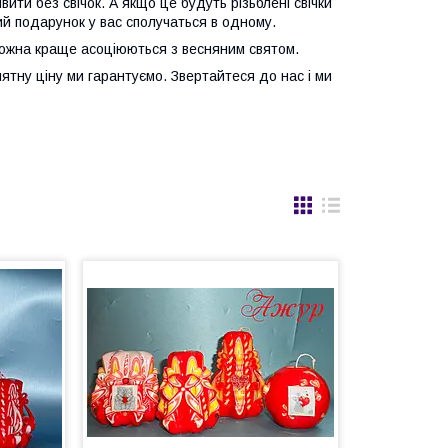
ити без свічок. А якщо це будуть різьблені свічки
ий подарунок у вас сполучаться в одному.
 можна краще асоціюються з весняним святом.
йнятну ціну ми гарантуємо. Звертайтеся до нас і ми