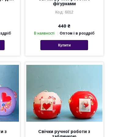
фігурками
6012
440 ₴
оздріб
В наявності
Оптом і в роздріб
Купити
и з
Свічки ручної роботи з
табличкою