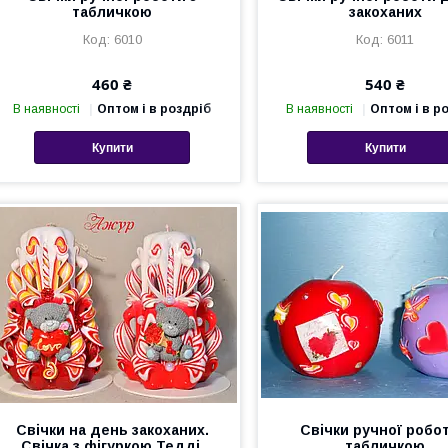
табличкою
закоханих
6010
6011
460 ₴
540 ₴
В наявності
Оптом і в роздріб
В наявності
Оптом і в р
Купити
Купити
Свічки на день закоханих.
Свічки ручної робот
Свічка з фігуркою Тедді.
табличкою